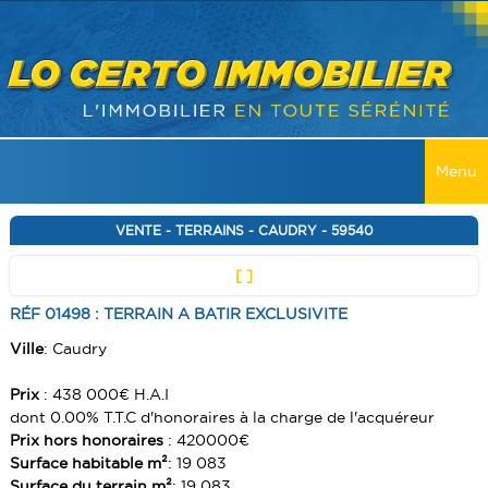
Menu
ACCUEIL
VENTE - TERRAINS - CAUDRY - 59540
[ ]
VENTES
RÉF 01498 : TERRAIN A BATIR EXCLUSIVITE
TOUTES LES VENTES
LOCATIONS
Ville
: Caudry
MAISONS
TOUTES LES LOCATIONS
RECHERCHER
Prix
: 438 000€ H.A.I
APPARTEMENT
MAISONS
dont 0.00% T.T.C d'honoraires à la charge de l'acquéreur
SERVICES
IMMEUBLES
Prix hors honoraires
: 420000€
APPARTEMENT
Surface habitable m²
: 19 083
ALERTE E-MAIL
CONTACT
TERRAINS
IMMEUBLES
Surface du terrain m²
: 19 083