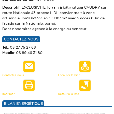
VENDRE UN BIEN
Descriptif
: EXCLUSIVITE Terrain à bâtir situéà CAUDRY sur
TERRAINS
route Nationale 43 proche LIDL conviendrait à zone
ESTIMATION
artisanale, 1ha90a83ca soit 19983m2 avec 2 accès 80m de
CALCULETTE
façade sur la Nationale, borné.
Dont honoraires agence à la charge du vendeur
CONTACTEZ NOUS
Tél.
: 03 27 75 27 68
Mobile
: 06 89 46 31 80
Contactez-nous
Localiser le bien
Imprimer
Retour à la liste
BILAN ÉNERGÉTIQUE