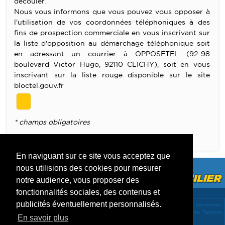
découler.
Nous vous informons que vous pouvez vous opposer à
l'utilisation de vos coordonnées téléphoniques à des
fins de prospection commerciale en vous inscrivant sur
la liste d'opposition au démarchage téléphonique soit
en adressant un courrier à OPPOSETEL (92-98
boulevard Victor Hugo, 92110 CLICHY), soit en vous
inscrivant sur la liste rouge disponible sur le site
bloctel.gouv.fr
* champs obligatoires
Merci de remplir les champs obligatoires
En naviguant sur ce site vous acceptez que
nous utilisions des cookies pour mesurer
notre audience, vous proposer des
fonctionnalités sociales, des contenus et
publicités éventuellement personnalisés.
vente Maisons Beauvois en cambresis 59157 -
vente Maisons Le cateau cambresis
59360 -
vente Maisons Caudry 59540 -
vente Maisons Inchy 59540 -
vente Terrains
En savoir plus
Caudry 59540 -
location Maisons Inchy 59540 -