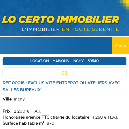
Menu
ACCUEIL
LOCATION - MAISONS - INCHY - 59540
[ ]
VENTES
RÉF 00018 : EXCLUSIVITE ENTREPOT OU ATELIERS AVEC
TOUTES LES VENTES
LOCATIONS
SALLES BUREAUX
MAISONS
TOUTES LES LOCATIONS
RECHERCHER
Ville
: Inchy
APPARTEMENT
MAISONS
Prix
: 2 200 € H.A.I.
SERVICES
IMMEUBLES
Honoraires agence TTC charge du locataire
: 1 268 € H.A.I.
APPARTEMENT
Surface habitable m²
: 870
ALERTE E-MAIL
CONTACT
TERRAINS
IMMEUBLES