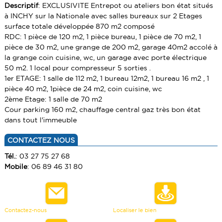
Descriptif
: EXCLUSIVITE Entrepot ou ateliers bon état situés
VENDRE UN BIEN
à INCHY sur la Nationale avec salles bureaux sur 2 Etages
TERRAINS
ESTIMATION
surface totale développée 870 m2 composé
RDC: 1 pièce de 120 m2, 1 pièce bureau, 1 pièce de 70 m2, 1
CALCULETTE
pièce de 30 m2, une grange de 200 m2, garage 40m2 accolé à
la grange coin cuisine, wc, un garage avec porte électrique
50 m2. 1 local pour compresseur 5 sorties .
1er ETAGE: 1 salle de 112 m2, 1 bureau 12m2, 1 bureau 16 m2 , 1
pièce 40 m2, 1pièce de 24 m2, coin cuisine, wc
2ème Etage: 1 salle de 70 m2
Cour parking 160 m2, chauffage central gaz très bon état
dans tout l'immeuble
CONTACTEZ NOUS
Tél.
: 03 27 75 27 68
Mobile
: 06 89 46 31 80
Contactez-nous
Localiser le bien