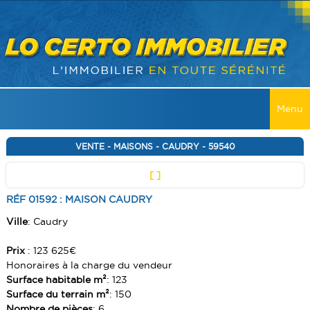
Menu
ACCUEIL
VENTE - MAISONS - CAUDRY - 59540
[ ]
VENTES
RÉF 01592 : MAISON CAUDRY
TOUTES LES VENTES
LOCATIONS
Ville
: Caudry
MAISONS
TOUTES LES LOCATIONS
RECHERCHER
Prix
: 123 625€
APPARTEMENT
MAISONS
Honoraires à la charge du vendeur
SERVICES
IMMEUBLES
Surface habitable m²
: 123
APPARTEMENT
Surface du terrain m²
: 150
ALERTE E-MAIL
CONTACT
TERRAINS
IMMEUBLES
Nombre de pièces
: 6