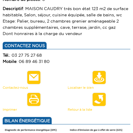
VENDRE UN BIEN
Descriptif
: MAISON CAUDRY trés bon état 123 m2 de surface
TERRAINS
habitable, Salon, séjour, cuisine équipée, salle de bains, wc
ESTIMATION
Etage: Palier, bureau, 2 chambres grenier aménageable 2
CALCULETTE
chambres supplémentaires, cave, terrase, jardin, cc gaz
Dont honraires à la charge du vendeur
CONTACTEZ NOUS
Tél.
: 03 27 75 27 68
Mobile
: 06 89 46 31 80
Contactez-nous
Localiser le bien
Imprimer
Retour à la liste
BILAN ÉNERGÉTIQUE