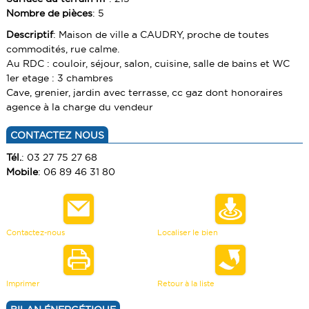
VENDRE UN BIEN
Nombre de pièces
: 5
TERRAINS
Descriptif
: Maison de ville a CAUDRY, proche de toutes
ESTIMATION
commodités, rue calme.
CALCULETTE
Au RDC : couloir, séjour, salon, cuisine, salle de bains et WC
1er etage : 3 chambres
Cave, grenier, jardin avec terrasse, cc gaz dont honoraires
agence à la charge du vendeur
CONTACTEZ NOUS
Tél.
: 03 27 75 27 68
Mobile
: 06 89 46 31 80
Contactez-nous
Localiser le bien
Imprimer
Retour à la liste