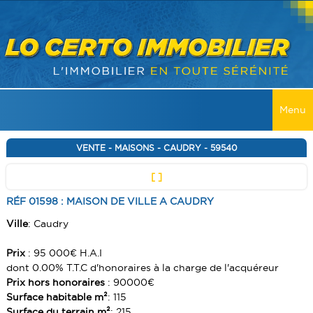
Menu
ACCUEIL
VENTE - MAISONS - CAUDRY - 59540
[ ]
VENTES
RÉF 01598 : MAISON DE VILLE A CAUDRY
TOUTES LES VENTES
LOCATIONS
Ville
: Caudry
MAISONS
TOUTES LES LOCATIONS
RECHERCHER
Prix
: 95 000€ H.A.I
APPARTEMENT
MAISONS
dont 0.00% T.T.C d'honoraires à la charge de l'acquéreur
SERVICES
IMMEUBLES
Prix hors honoraires
: 90000€
APPARTEMENT
Surface habitable m²
: 115
ALERTE E-MAIL
CONTACT
TERRAINS
IMMEUBLES
Surface du terrain m²
: 215