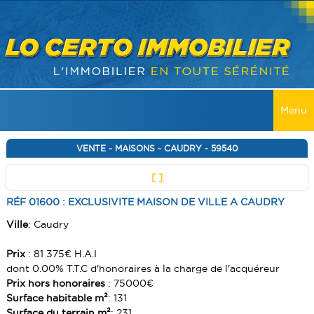
Menu
ACCUEIL
VENTE - MAISONS - CAUDRY - 59540
[ ]
VENTES
RÉF 01600 : EXCLUSIVITE MAISON DE VILLE A CAUDRY
TOUTES LES VENTES
LOCATIONS
Ville
: Caudry
MAISONS
TOUTES LES LOCATIONS
RECHERCHER
Prix
: 81 375€ H.A.I
APPARTEMENT
MAISONS
dont 0.00% T.T.C d'honoraires à la charge de l'acquéreur
SERVICES
IMMEUBLES
Prix hors honoraires
: 75000€
APPARTEMENT
Surface habitable m²
: 131
ALERTE E-MAIL
CONTACT
TERRAINS
IMMEUBLES
Surface du terrain m²
: 231