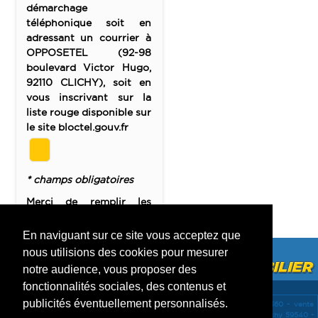
démarchage
téléphonique soit en
adressant un courrier à
OPPOSETEL (92-98
boulevard Victor Hugo,
92110 CLICHY), soit en
vous inscrivant sur la
liste rouge disponible sur
le site bloctel.gouv.fr
* champs obligatoires
Merci de remplir les
champs obligatoires
En naviguant sur ce site vous acceptez que
nous utilisions des cookies pour mesurer
notre audience, vous proposer des
fonctionnalités sociales, des contenus et
publicités éventuellement personnalisés.
vente Terrains Caudry 59540 -
vente Maisons Le cateau cambresis 59360 -
vente
Maisons Caudry 59540 -
location Maisons Inchy 59540 -
vente Maisons Inchy 59540 -