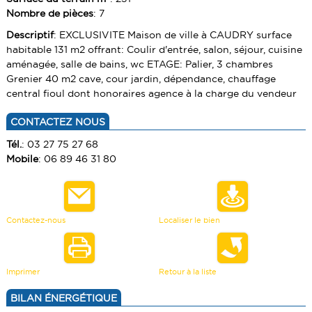
VENDRE UN BIEN
Nombre de pièces
: 7
TERRAINS
Descriptif
: EXCLUSIVITE Maison de ville à CAUDRY surface
ESTIMATION
habitable 131 m2 offrant: Coulir d'entrée, salon, séjour, cuisine
CALCULETTE
aménagée, salle de bains, wc ETAGE: Palier, 3 chambres
Grenier 40 m2 cave, cour jardin, dépendance, chauffage
central fioul dont honoraires agence à la charge du vendeur
CONTACTEZ NOUS
Tél.
: 03 27 75 27 68
Mobile
: 06 89 46 31 80
Contactez-nous
Localiser le bien
Imprimer
Retour à la liste
BILAN ÉNERGÉTIQUE