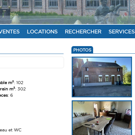
VENTES
LOCATIONS
RECHERCHER
SERVICES
PHOTOS
able m²
: 102
rrain m²
: 302
èces
: 6
'eau et WC