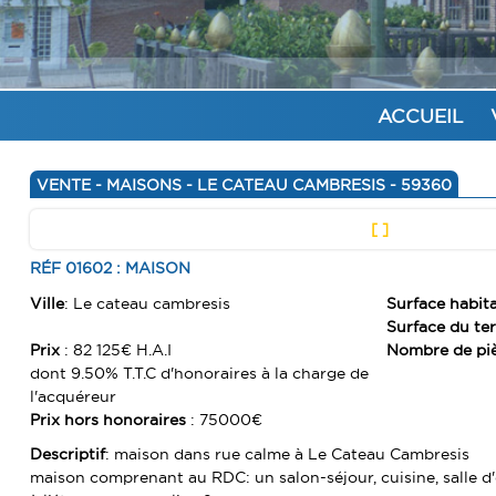
ACCUEIL
VENTE - MAISONS - LE CATEAU CAMBRESIS - 59360
[ ]
RÉF 01602 : MAISON
Ville
: Le cateau cambresis
Surface habit
Surface du te
Prix
: 82 125€ H.A.I
Nombre de pi
dont 9.50% T.T.C d'honoraires à la charge de
l'acquéreur
Prix hors honoraires
: 75000€
Descriptif
: maison dans rue calme à Le Cateau Cambresis
maison comprenant au RDC: un salon-séjour, cuisine, salle d