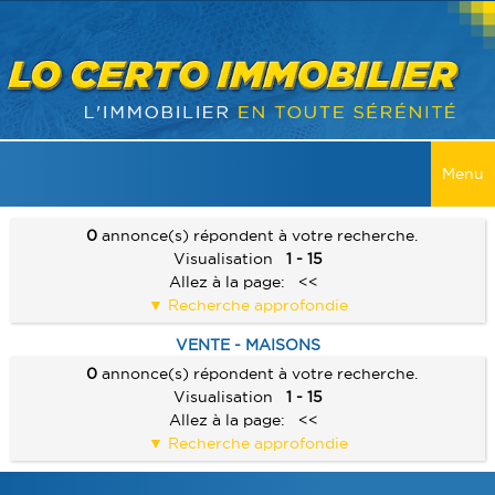
Menu
ACCUEIL
0
annonce(s) répondent à votre recherche.
Visualisation
1 - 15
VENTES
Allez à la page:
<<
Recherche approfondie
TOUTES LES VENTES
LOCATIONS
VENTE - MAISONS
MAISONS
0
annonce(s) répondent à votre recherche.
TOUTES LES LOCATIONS
RECHERCHER
Visualisation
1 - 15
APPARTEMENT
MAISONS
Allez à la page:
<<
SERVICES
IMMEUBLES
Recherche approfondie
APPARTEMENT
ALERTE E-MAIL
CONTACT
TERRAINS
IMMEUBLES