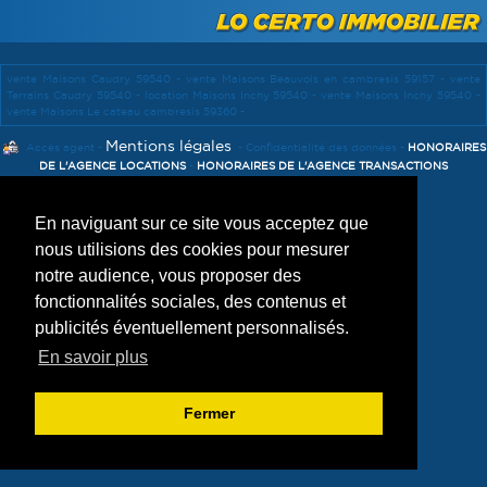
VENDRE UN BIEN
TERRAINS
ESTIMATION
vente Maisons Caudry 59540 -
vente Maisons Beauvois en cambresis 59157 -
vente
CALCULETTE
Terrains Caudry 59540 -
location Maisons Inchy 59540 -
vente Maisons Inchy 59540 -
vente Maisons Le cateau cambresis 59360 -
Mentions légales
Accès agent
-
-
Confidentialité des données
-
HONORAIRES
DE L'AGENCE LOCATIONS
-
HONORAIRES DE L'AGENCE TRANSACTIONS
En naviguant sur ce site vous acceptez que
nous utilisions des cookies pour mesurer
notre audience, vous proposer des
fonctionnalités sociales, des contenus et
publicités éventuellement personnalisés.
En savoir plus
Fermer