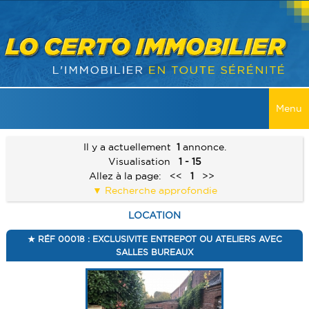
Menu
ACCUEIL
Il y a actuellement
1
annonce.
Visualisation
1 - 15
VENTES
Allez à la page:
<<
1
>>
Recherche approfondie
TOUTES LES VENTES
LOCATIONS
LOCATION
MAISONS
TOUTES LES LOCATIONS
RECHERCHER
RÉF 00018 : EXCLUSIVITE ENTREPOT OU ATELIERS AVEC
APPARTEMENT
SALLES BUREAUX
MAISONS
SERVICES
IMMEUBLES
APPARTEMENT
ALERTE E-MAIL
CONTACT
TERRAINS
IMMEUBLES