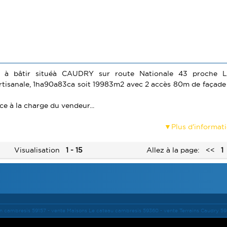
n à bâtir situéà CAUDRY sur route Nationale 43 proche L
rtisanale, 1ha90a83ca soit 19983m2 avec 2 accès 80m de façade
e à la charge du vendeur...
Plus d'informat
Visualisation
1 - 15
Allez à la page:
<<
1
n cambresis 59157 -
vente Maisons Le cateau cambresis 59360 -
vente Terrains Caudry 5
ales