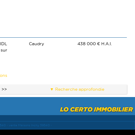
IDL
Caudry
438 000 € H.A.I.
 sur
ions
>>
Recherche approfondie
9540 -
vente Maisons Inchy 59540 -