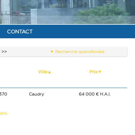
CONTACT
>>
Recherche approfondie
Ville
Prix
1370
Caudry
64 000 € H.A.I.
ions