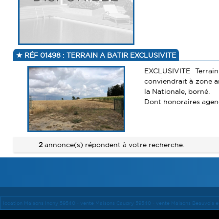
RÉF 01498 : TERRAIN A BATIR EXCLUSIVITE
EXCLUSIVITE Terrai
conviendrait à zone a
la Nationale, borné.
Dont honoraires agenc
2
annonce(s) répondent à votre recherche.
location Maisons Inchy 59540 -
vente Maisons Caudry 59540 -
vente Maisons Beauvois e
Mentions lég